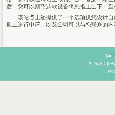
后，您可以期望这款设备将您推上山下。至少
该站点上还提供了一个选项供您设计自
质上进行申请，以及公司可以与您联系的内
鄂ICP
砺行体育文化传
数据